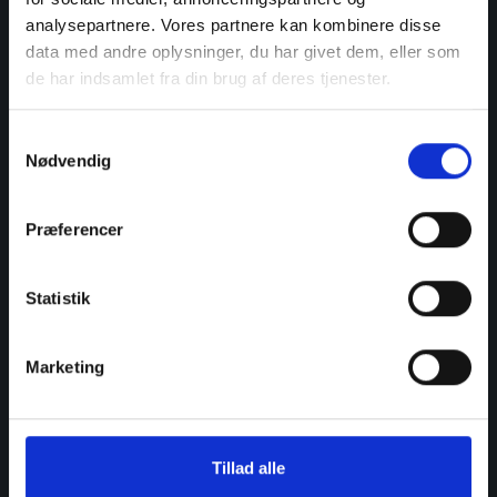
hører du fra os snarest. Vi ser frem til at høre fra dig!
analysepartnere. Vores partnere kan kombinere disse
data med andre oplysninger, du har givet dem, eller som
Book tid
Ring til os
de har indsamlet fra din brug af deres tjenester.
Samtykkevalg
Nødvendig
Præferencer
Statistik
Marketing
Tillad alle