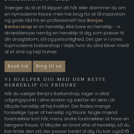
Trænger du til at få klippet dit hår eller drømmer du om
en nymoderne frisure, men har brug for at få inspiration
og gode råd fra en professionel? Hos
Benjas
Barbershop
er en herreklip, ikke bare en herreklip - vi
skræddersyer nemlig en herreklip til dig, som passer til
din ansigtsform, stil og personlighed. Det gør vi i vores
topmoderne barbershop i Vejle, hvor du altid bliver mødt
af et smil og højt humør.
Book tid
Ring til os
VI HJÆLPER DIG MED DEN RETTE
HERREKLIP OG FRISURE
Når du vælger Benja's Barbershop, tager vi altid
udgangspunkt i dine ønsker og sætter en ære i at
tilbyde herreklip af høj kvalitet. Der findes mange
forskellige typer af herreklip og frisure. Nogle mænd
foretrækker kort hår, mens andre foretrækker at have en
længere frisure. Vi tilbyder en bred vifte af herreklip, så du
kan finde den stil, der passer bedst til dig. Du kan også få