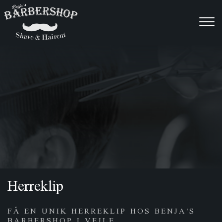
Skip
to
main
content
Herreklip
FÅ EN UNIK HERREKLIP HOS BENJA'S
BARBERSHOP I VEJLE